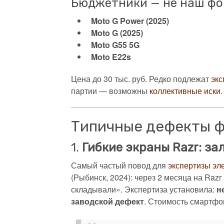
Бюджетники — не наш фо
Moto G Power (2025)
Moto G (2025)
Moto G55 5G
Moto E22s
Цена до 30 тыс. руб. Редко подлежат
экс
партии — возможны
коллективные иски
.
Типичные дефекты фл
1.
Гибкие экраны Razr: за
Самый частый повод для
экспертизы эл
(Рыбинск, 2024): через 2 месяца на Razr
складывали». Экспертиза установила:
н
заводской дефект
. Стоимость смартфо