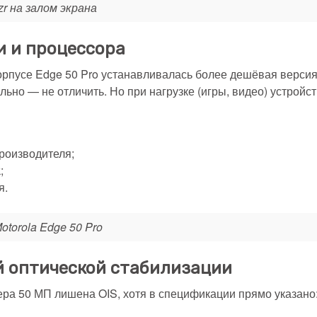
zr на залом экрана
и и процессора
 корпусе Edge 50 Pro устанавливалась более дешёвая верси
льно — не отличить. Но при нагрузке (игры, видео) устройс
производителя;
;
я.
torola Edge 50 Pro
й оптической стабилизации
ера 50 МП лишена OIS, хотя в спецификации прямо указано