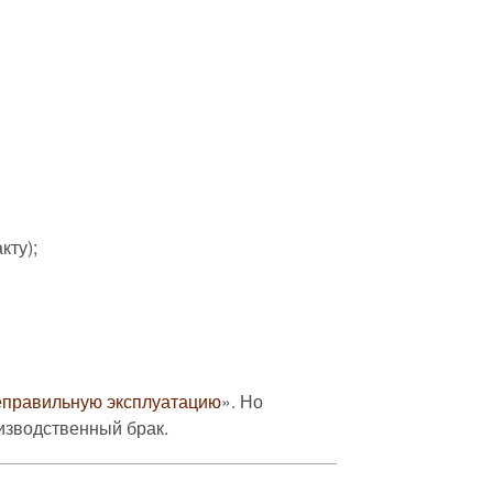
кту);
еправильную эксплуатацию
». Но
оизводственный брак.