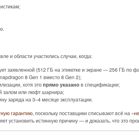
истикам;
ю.
ле и области участились случаи, когда:
ет заявленной (512 ГБ на этикетке и экране — 256 ГБ по фа
apdragon 8 Gen 1 вместо 8 Gen 2);
лизации, хотя это
прямо указано
в спецификации;
й залом или люфт шарнира;
ну заряда на 3–4 месяце эксплуатации.
тную гарантию
, поскольку поставщики списывают всё на «
н
яет установить истинную причину — и доказать, что это пр