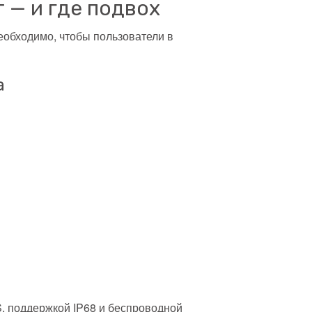
 — и где подвох
еобходимо, чтобы пользователи в
а
IS, поддержкой IP68 и беспроводной