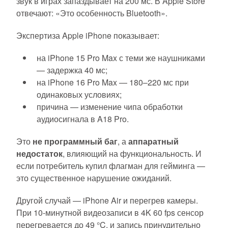
звук в играх запаздывает на 200 мс. В Apple Store
отвечают: «Это особенность Bluetooth».
Экспертиза Apple iPhone показывает:
на iPhone 15 Pro Max с теми же наушниками
— задержка 40 мс;
на iPhone 16 Pro Max — 180–220 мс при
одинаковых условиях;
причина — изменение чипа обработки
аудиосигнала в A18 Pro.
Это
не программный баг
, а
аппаратный
недостаток
, влияющий на функциональность. И
если потребитель купил флагман для гейминга —
это существенное нарушение ожиданий.
Другой случай — iPhone Air и перегрев камеры.
При 10-минутной видеозаписи в 4K 60 fps сенсор
перегревается до 49 °C, и запись принудительно