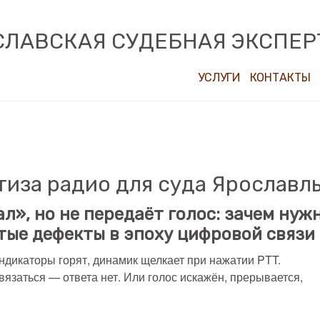
СЛАВСКАЯ СУДЕБНАЯ ЭКСПЕР
УСЛУГИ
КОНТАКТЫ
тиза радио для суда Ярославл
л», но не передаёт голос: зачем нуж
тые дефекты в эпоху цифровой связи
ндикаторы горят, динамик щелкает при нажатии PTT.
связаться — ответа нет. Или голос искажён, прерывается,