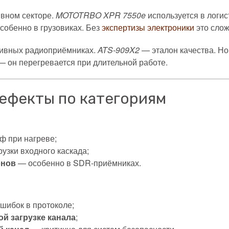
вном секторе.
MOTOTRBO XPR 7550e
используется в логис
собенно в грузовиках. Без
экспертизы электроники
это слож
тивных радиоприёмниках.
ATS-909X2
— эталон качества. Н
 — он перегревается при длительной работе.
ефекты по категориям
 при нагреве;
узки входного каскада;
онов
— особенно в SDR-приёмниках.
шибок в протоколе;
й загрузке канала
;