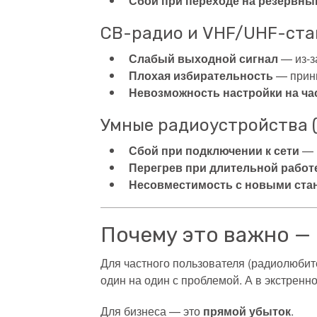
Сбой при переходе на резервны
CB-радио и VHF/UHF-ст
Слабый выходной сигнал
— из-з
Плохая избирательность
— прини
Невозможность настройки на ча
Умные радиоустройства (Wi
Сбой при подключении к сети
— и
Перегрев при длительной работ
Несовместимость с новыми ста
Почему это важно — 
Для частного пользователя (радиолюбите
один на один с проблемой. А в экстренн
Для бизнеса — это
прямой убыток
.