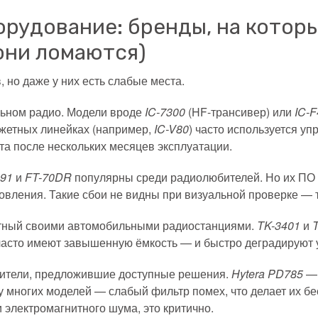
рудование: бренды, на котор
они ломаются)
 но даже у них есть слабые места.
ьном радио. Модели вроде
IC-7300
(HF-трансивер) или
IC-
джетных линейках (например,
IC-V80
) часто используется у
та после нескольких месяцев эксплуатации.
891
и
FT-70DR
популярны среди радиолюбителей. Но их ПО 
ления. Такие сбои не видны при визуальной проверке — т
тный своими автомобильными радиостанциями.
TK-3401
и
часто имеют завышенную ёмкость — и быстро деградируют у
ители, предложившие доступные решения.
Hytera PD785
— 
многих моделей — слабый фильтр помех, что делает их бе
 электромагнитного шума, это критично.