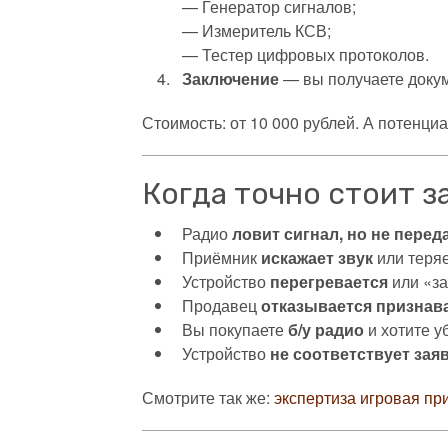
— Генератор сигналов;
— Измеритель КСВ;
— Тестер цифровых протоколов.
Заключение
— вы получаете докум
Стоимость: от 10 000 рублей. А потенци
Когда точно стоит з
Радио
ловит сигнал, но не перед
Приёмник
искажает звук
или теряе
Устройство
перегревается
или «за
Продавец
отказывается признав
Вы покупаете
б/у радио
и хотите у
Устройство
не соответствует за
Смотрите так же:
экспертиза игровая пр