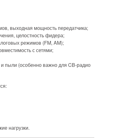
умов, выходная мощность передатчика;
чения, целостность фидера;
логовых режимов (FM, AM);
овместимость с сетями;
ги и пыли (особенно важно для CB-радио
ся:
ие нагрузки.