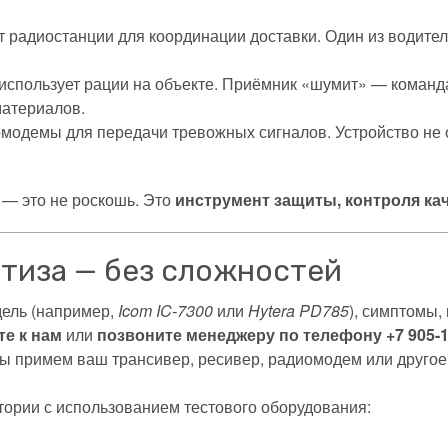
т радиостанции для координации доставки. Один из водите
спользует рации на объекте. Приёмник «шумит» — команда 
материалов.
модемы для передачи тревожных сигналов. Устройство не
— это не роскошь. Это
инструмент защиты, контроля ка
ртиза — без сложностей
ель (например,
Icom IC-7300
или
Hytera PD785
), симптомы, 
те к нам
или
позвоните менеджеру по телефону +7 905-1
ы примем ваш трансивер, ресивер, радиомодем или другое
ории с использованием тестового оборудования: