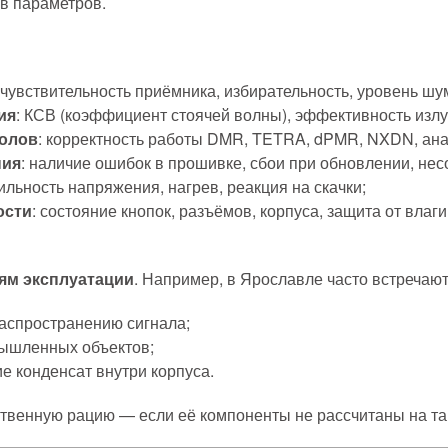
ов параметров.
: чувствительность приёмника, избирательность, уровень ш
ия
: КСВ (коэффициент стоячей волны), эффективность излу
олов
: корректность работы DMR, TETRA, dPMR, NXDN, ана
ния
: наличие ошибок в прошивке, сбои при обновлении, нес
бильность напряжения, нагрев, реакция на скачки;
ости
: состояние кнопок, разъёмов, корпуса, защита от вла
ям эксплуатации
. Например, в Ярославле часто встречают
спространению сигнала;
ышленных объектов;
 конденсат внутри корпуса.
твенную рацию — если её компоненты не рассчитаны на так