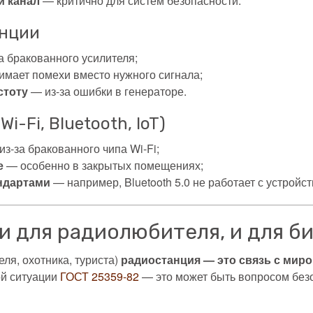
й канал
— критично для систем безопасности.
анции
а бракованного усилителя;
мает помехи вместо нужного сигнала;
стоту
— из-за ошибки в генераторе.
-Fi, Bluetooth, IoT)
з-за бракованного чипа Wi-Fi;
е
— особенно в закрытых помещениях;
ндартами
— например, Bluetooth 5.0 не работает с устрой
и для радиолюбителя, и для б
ля, охотника, туриста)
радиостанция — это связь с мир
ой ситуации
ГОСТ 25359-82
— это может быть вопросом без