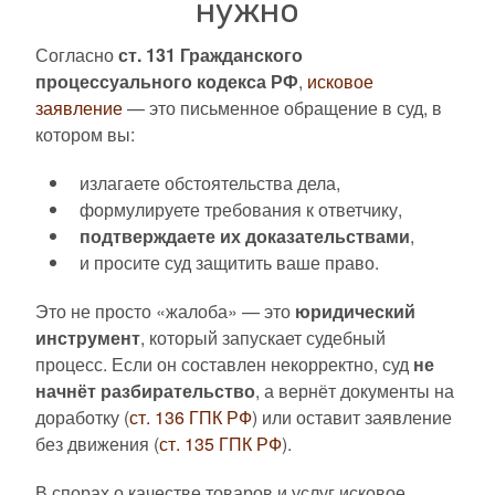
нужно
Согласно
ст. 131 Гражданского
процессуального кодекса РФ
,
исковое
заявление
— это письменное обращение в суд, в
котором вы:
излагаете обстоятельства дела,
формулируете требования к ответчику,
подтверждаете их доказательствами
,
и просите суд защитить ваше право.
Это не просто «жалоба» — это
юридический
инструмент
, который запускает судебный
процесс. Если он составлен некорректно, суд
не
начнёт разбирательство
, а вернёт документы на
доработку (
ст. 136 ГПК РФ
) или оставит заявление
без движения (
ст. 135 ГПК РФ
).
В спорах о качестве товаров и услуг исковое